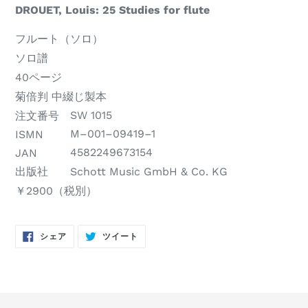
品
Name
DROUET, Louis: 25 Studies for flute
名
of
楽
フルート（ソロ）
item
器
商
ソロ譜
編
品
ペ
40ページ
成
構
ー
版
菊倍判 中綴じ製本
成
ジ
型・
SW 1015
注文番号
M–001–09419–1
数
製
ISMN
4582249673154
JAN
本
Schott Music GmbH & Co. KG
出版社
の
税
￥2900（税別）
種
別
類
価
FACEBOOK
TWITTER
シェア
ツイート
で
に
格
シ
投
ェ
稿
ア
す
す
る
る