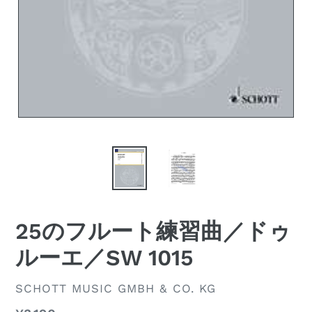
25のフルート練習曲／ドゥ
ルーエ／SW 1015
ベ
SCHOTT MUSIC GMBH & CO. KG
ン