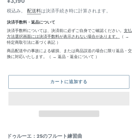
通
¥3,190
ダ
常
税込み。
配送料
は決済手続き時に計算されます。
ー
価
決済手数料・返品について
格
決済手数料については、決済前に必ずご自身でご確認ください。
支払
方法選択画面には決済手数料が表示されない場合があります。
（ →
特定商取引法に基づく表記
）
商品配送中の事故による破損、または商品誤送の場合に限り返品・交
換に対応いたします。（ →
返品・返金について
）
カートに追加する
商
ドゥルーエ：25のフルート練習曲