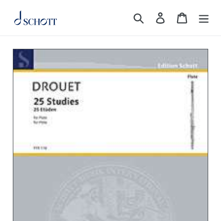
コ
検索
ログイン
カート
ン
テ
ン
ツ
に
ス
キ
ッ
プ
す
る