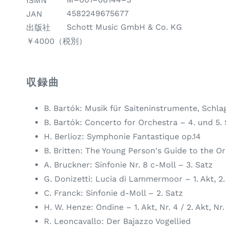
ISMN
4582249675677
JAN
本
Schott Music GmbH & Co. KG
出版社
の
税
￥4000（税別）
種
別
類
価
収録曲
格
B. Bartók: Musik für Saiteninstrumente, Schla
B. Bartók: Concerto for Orchestra – 4. und 5.
H. Berlioz: Symphonie Fantastique op.14
B. Britten: The Young Person's Guide to the O
A. Bruckner: Sinfonie Nr. 8 c-Moll – 3. Satz
G. Donizetti: Lucia di Lammermoor – 1. Akt, 2
C. Franck: Sinfonie d-Moll – 2. Satz
H. W. Henze: Ondine – 1. Akt, Nr. 4 / 2. Akt, Nr.
R. Leoncavallo: Der Bajazzo Vogellied