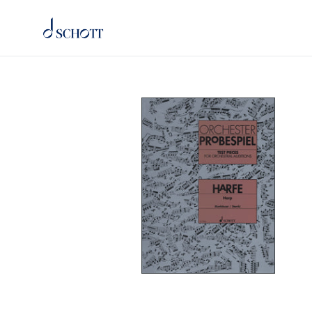
コ
ン
テ
ン
ツ
に
ス
キ
ッ
プ
す
る