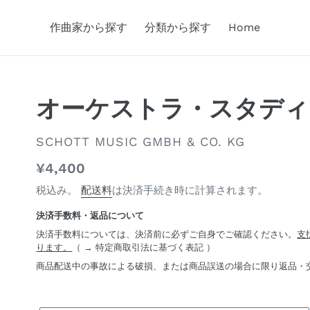
作曲家から探す
分類から探す
Home
オーケストラ・スタディ: 
ベ
SCHOTT MUSIC GMBH & CO. KG
ン
通
¥4,400
ダ
常
税込み。
配送料
は決済手続き時に計算されます。
ー
価
決済手数料・返品について
格
決済手数料については、決済前に必ずご自身でご確認ください。
支
ります。
（ →
特定商取引法に基づく表記
）
商品配送中の事故による破損、または商品誤送の場合に限り返品・