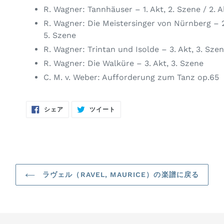
R. Wagner: Tannhäuser – 1. Akt, 2. Szene / 2. A
R. Wagner: Die Meistersinger von Nürnberg – 2.A
5. Szene
R. Wagner: Trintan und Isolde – 3. Akt, 3. Sze
R. Wagner: Die Walküre – 3. Akt, 3. Szene
C. M. v. Weber: Aufforderung zum Tanz op.65
FACEBOOK
TWITTER
シェア
ツイート
で
に
シ
投
ェ
稿
ア
す
す
る
る
ラヴェル（RAVEL, MAURICE）の楽譜に戻る