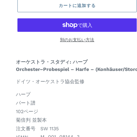
カートに追加する
別のお支払い方法
商
オーケストラ・スタディ: ハープ
品
Name
Orchester–Probespiel – Harfe – (Konhäuser/Stor
名
of
ドイツ・オーケストラ協会監修
item
楽
ハープ
器
商
パート譜
編
品
ペ
102ページ
成
構
ー
版
菊倍判 並製本
成
ジ
型・
SW 1135
注文番号
M–001–08144–3
数
製