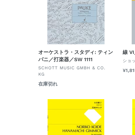
ト
川
ラ・
俊
ス
夫
タ
／
デ
SJ
ィ:
1995
テ
ィ
オーケストラ・スタディ: ティン
線 V
ン
パニ／打楽器／SW 1111
ベ
ショ
パ
ン
ベ
SCHOTT MUSIC GMBH & CO.
通
¥1,81
ニ
ダ
ン
KG
常
ー
ダ
／
通
在庫切れ
価
ー
打
常
格
楽
価
花
源
器
格
街
流
／
ギ
／
SW
ミ
一
1111
ッ
柳