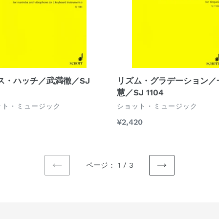
デ
バ
ー
の
シ
た
ョ
め
ン
の
／
／
一
久
ス・ハッチ／武満徹／SJ
リズム・グラデーション／
柳
石
慧／SJ 1104
慧
譲
ベ
ット・ミュージック
ショット・ミュージック
／
／
ン
通
¥2,420
ダ
SJ
SJH
常
ー
1104
006
価
格
ページ： 1 / 3
前
次
の
の
ペ
ペ
ー
ー
ジ
ジ