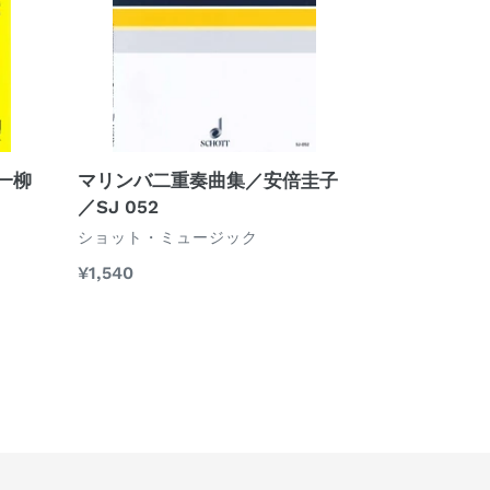
重
奏
曲
集
／
安
倍
マリンバ二重奏曲集／安倍圭子
一柳
圭
／SJ 052
子
ベ
ショット・ミュージック
／
ン
通
¥1,540
ダ
SJ
常
ー
052
価
格