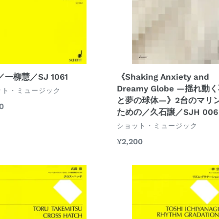
―
揺
れ
動
く
不
安
一柳慧／SJ 1061
《Shaking Anxiety and
と
Dreamy Globe ―揺れ動
ット・ミュージック
夢
と夢の球体―》2台のマリ
0
の
ための／久石譲／SJH 006
球
ベ
ショット・ミュージック
体
ン
通
¥2,200
ダ
―》
常
ー
2
価
リ
台
格
ズ
の
ム・
マ
グ
リ
ラ
ン