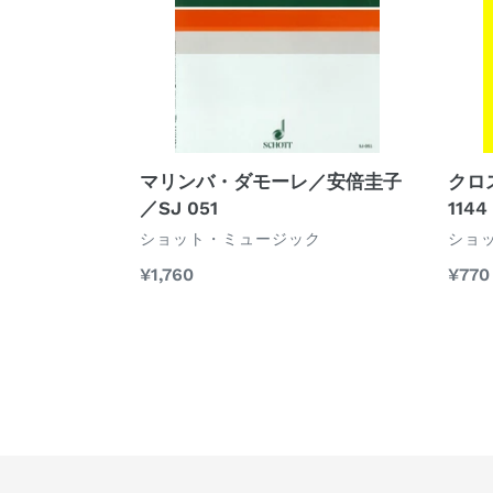
モ
チ
ー
／
レ
武
／
満
安
徹
倍
／
圭
SJ
マリンバ・ダモーレ／安倍圭子
クロ
子
1144
／SJ 051
1144
／
ベ
ベ
ショット・ミュージック
ショ
SJ
ン
ン
通
¥1,760
通
¥770
ダ
ダ
051
常
常
ー
ー
価
価
格
格