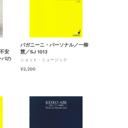
パ
満
ー
徹
ソ
／
ナ
SJ
ル
1148
／
一
パガニーニ・パーソナル／一柳
柳
く不安
慧／SJ 1013
慧
ンバの
ベ
ショット・ミュージック
／
ン
通
¥2,200
ダ
SJ
常
ー
1013
価
格
マ
リ
ン
バ
二