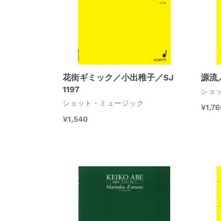
ク
慧
／
／
小
SJ
出
1061
稚
子
／
源流／
花街ギミック／小出稚子／SJ
SJ
1197
ベ
ショ
1197
ン
ベ
ショット・ミュージック
通
¥1,76
ダ
ン
常
通
¥1,540
ー
ダ
価
常
ー
格
価
格
マ
ク
リ
ロ
ン
ス・
バ・
ハ
ダ
ッ