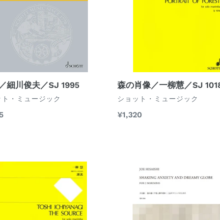
／
一
柳
慧
／
SJ
1018
森の肖像／一柳慧／SJ 101
I／細川俊夫／SJ 1995
ベ
ショット・ミュージック
ット・ミュージック
ン
通
¥1,320
5
ダ
常
ー
価
格
《Shaking
Anxiety
and
Dreamy
Globe