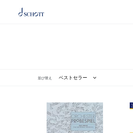
コ
ン
テ
ン
ツ
に
ス
キ
ッ
プ
す
並び替え
る
オ
線
ー
VI
ケ
／
ス
細