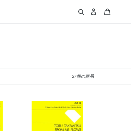
検索
ログイン
カート
27個の商品
フ
ロ
ム・
ミ