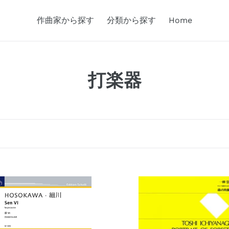
作曲家から探す
分類から探す
Home
カ
打楽器
テ
ゴ
リ
:
森
の
肖
像