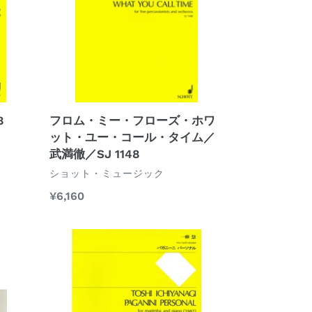
ー・
フ
ロ
ー
ズ・
ホ
ワ
ッ
8
フロム・ミー・フローズ・ホワ
ト・
ット・ユー・コール・タイム／
ユ
武満徹／SJ 1148
ー・
ベ
ショット・ミュージック
コ
ン
通
¥6,160
ダ
ー
常
ー
ル・
価
パ
タ
格
ガ
イ
ニ
ム
ー
／
ニ・
武