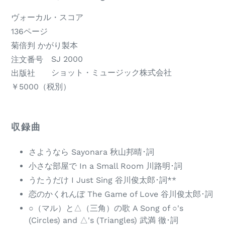
名
of
商
ヴォーカル・スコア
item
品
ペ
136ページ
構
ー
版
菊倍判 かがり製本
成
ジ
型・
SJ 2000
注文番号
ショット・ミュージック株式会社
数
製
出版社
税
￥5000（税別）
本
別
の
価
種
収録曲
格
類
さようなら Sayonara 秋山邦晴･詞
小さな部屋で In a Small Room 川路明･詞
うたうだけ I Just Sing 谷川俊太郎･詞**
恋のかくれんぼ The Game of Love 谷川俊太郎･詞
○（マル）と△（三角）の歌 A Song of ○'s
(Circles) and △'s (Triangles) 武満 徹･詞