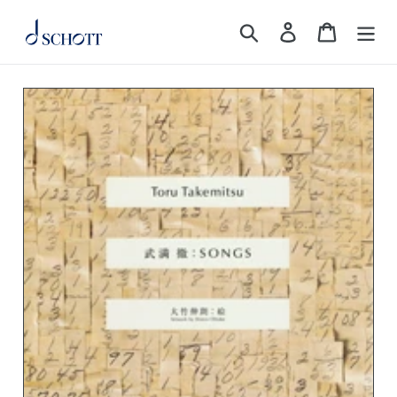
コ
検索
ログイン
カート
ン
テ
ン
ツ
に
ス
キ
ッ
プ
す
る