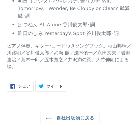
明日（アシタ）ハ晴レカナ､曇リカナ Will
Tomorrow, I Wonder, Be Cloudy or Clear? 武満
徹･詞
ぽつねん All Alone 谷川俊太郎･詞
昨日のしみ Yesterday's Spot 谷川俊太郎･詞
ピアノ伴奏、ギター･コードつきソングブック。秋山邦晴／
川路明／谷川俊太郎／武満 徹／瀬木慎一／永田文夫／岩淵
達治／荒木一郎／五木寛之／井沢満の詞。大竹伸朗による
絵。
FACEBOOK
TWITTER
シェア
ツイート
で
に
シ
投
ェ
稿
ア
す
す
る
る
自社出版物に戻る