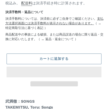
常
税込み。
配送料
は決済手続き時に計算されます。
ー
価
決済手数料・返品について
格
決済手数料については、決済前に必ずご自身でご確認ください。
支払
方法選択画面には決済手数料が表示されない場合があります。
（ →
特定商取引法に基づく表記
）
商品配送中の事故による破損、または商品誤送の場合に限り返品・交
換に対応いたします。（ →
返品・返金について
）
カートに追加する
商
武満徹：SONGS
品
Name
TAKEMITSU, Toru: Songs