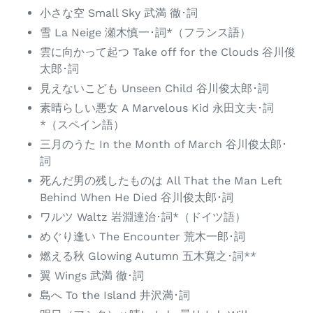
小さな空 Small Sky 武満 徹･詞
雪 La Neige 瀬木慎一･詞*（フランス語）
雲に向かって起つ Take off for the Clouds 谷川俊
太郎･詞
見えないこども Unseen Child 谷川俊太郎･詞
素晴らしい悪女 A Marvelous Kid 永田文夫･詞
*（スペイン語）
三月のうた In the Month of March 谷川俊太郎･
詞
死んだ男の残したものは All That the Man Left
Behind When He Died 谷川俊太郎･詞
ワルツ Waltz 岩淵達治･詞*（ドイツ語）
めぐり逢い The Encounter 荒木一郎･詞
燃える秋 Glowing Autumn 五木寛之･詞**
翼 Wings 武満 徹･詞
島へ To the Island 井沢満･詞