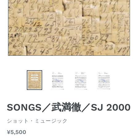
SONGS／武満徹／SJ 2000
ベ
ショット・ミュージック
ン
通
¥5,500
ダ