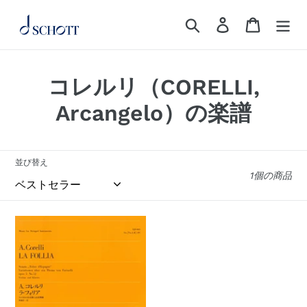
コ
検索
ログイン
カート
ン
テ
ン
ツ
カ
コレルリ（CORELLI,
に
ス
テ
Arcangelo）の楽譜
キ
ゴ
ッ
プ
リ
並び替え
す
1個の商品
:
る
ラ・
フ
ォ
リ
ア
フ