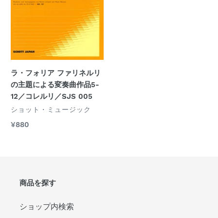
ァ
リ
ネ
ル
リ
の
ラ・フォリア ファリネルリ
主
の主題による変奏曲作品5-
題
12／コレルリ／SJS 005
に
ベ
ショット・ミュージック
よ
ン
通
¥880
る
ダ
常
ー
変
価
奏
格
曲
作
商品を探す
品
5-
ショップ内検索
12