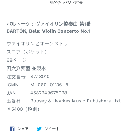
別のお支払い方法
商
バルトーク：ヴァイオリン協奏曲 第1番
品
Name
BARTÓK, Béla: Violin Concerto No.1
名
of
楽
ヴァイオリンとオーケストラ
item
器
商
スコア（ポケット）
編
品
ペ
68ページ
成
構
ー
版
四六判変型 並製本
成
ジ
型・
SW 3010
注文番号
M–060–01136–8
数
製
ISMN
4582249675028
JAN
本
Boosey & Hawkes Music Publishers Ltd.
出版社
の
税
￥5400（税別）
種
別
類
価
FACEBOOK
TWITTER
シェア
ツイート
で
に