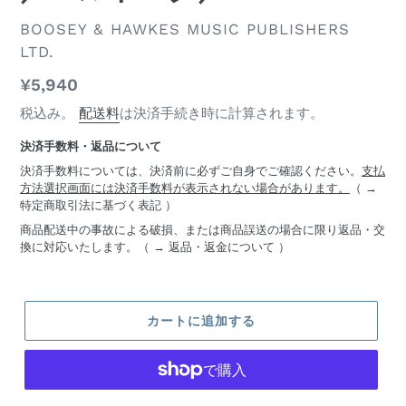
ベ
BOOSEY & HAWKES MUSIC PUBLISHERS
ン
LTD.
ダ
通
¥5,940
ー
常
税込み。
配送料
は決済手続き時に計算されます。
価
決済手数料・返品について
格
決済手数料については、決済前に必ずご自身でご確認ください。
支払
方法選択画面には決済手数料が表示されない場合があります。
（ →
特定商取引法に基づく表記
）
商品配送中の事故による破損、または商品誤送の場合に限り返品・交
換に対応いたします。（ →
返品・返金について
）
カートに追加する