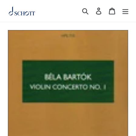
コ
検索
ログイン
カート
ン
テ
ン
ツ
に
ス
キ
ッ
プ
す
る